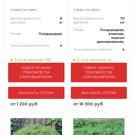
2 вида поставки
2 вида поставки
Высота взрослого
8
Высота взрослого
70
растения
м
растения
см
Почва
Плодородная,
Почва
Плодородная
влажная,
хорошо
дренированная,
Зона морозостойкости
4
Зона морозостойкости
4
Есть в наличии: 930
Есть в наличии: 14
ТОВАР МОЖНО
ТОВАР МОЖНО
ПРИОБРЕСТИ
ПРИОБРЕСТИ
САМОВЫВОЗОМ
САМОВЫВОЗОМ
ЗАКАЗАТЬ ОПТОМ
ЗАКАЗАТЬ ОПТОМ
от
1 200 руб
от
16 500 руб