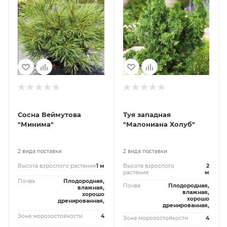
Сосна Веймутова
Туя западная
"Минима"
"Малониана Холуб"
2 вида поставки
2 вида поставки
Высота взрослого растения
1 м
Высота взрослого
2
растения
м
Почва
Плодородная,
Почва
Плодородная,
влажная,
влажная,
хорошо
хорошо
дренированная,
дренированная,
Зона морозостойкости
4
Зона морозостойкости
4