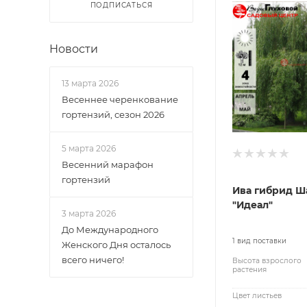
ПОДПИСАТЬСЯ
Новости
13 марта 2026
Весеннее черенкование
гортензий, сезон 2026
5 марта 2026
Весенний марафон
гортензий
Ива гибрид Ш
"Идеал"
3 марта 2026
До Международного
1 вид поставки
Женского Дня осталось
всего ничего!
Высота взрослого
растения
Цвет листьев