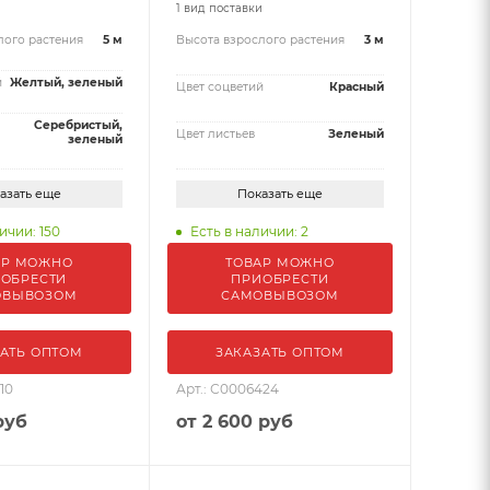
и
1 вид поставки
лого растения
5 м
Высота взрослого растения
3 м
й
Желтый, зеленый
Цвет соцветий
Красный
Серебристый,
Цвет листьев
Зеленый
зеленый
азать еще
Показать еще
ичии: 150
Есть в наличии: 2
АР МОЖНО
ТОВАР МОЖНО
ОБРЕСТИ
ПРИОБРЕСТИ
ОВЫВОЗОМ
САМОВЫВОЗОМ
АТЬ ОПТОМ
ЗАКАЗАТЬ ОПТОМ
10
Арт.: С0006424
руб
от
2 600 руб