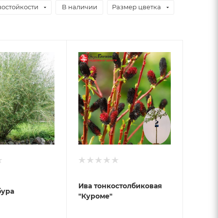
зостойкости
В наличии
Размер цветка
Ива тонкостолбиковая
бура
"Куроме"