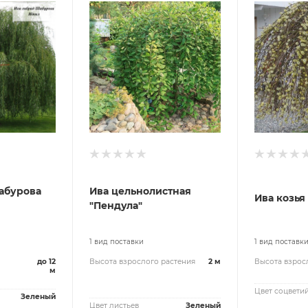
абурова
Ива цельнолистная
Ива козья
"Пендула"
1 вид поставки
1 вид поставк
до 12
Высота взрослого растения
2 м
Высота взрос
м
Цвет соцвети
Зеленый
Цвет листьев
Зеленый