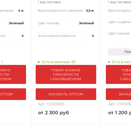
1 вид поставки
1 вид поставк
растения
4 м
Высота взрослого растения
3,5 м
Высота взрос
Цвет соцвети
Зеленый
Цвет листьев
Зеленый
Цвет листьев
сти
4
Зона морозостойкости
4
Пок
 1
Есть в наличии: 83
Есть в нал
ОЖНО
ТОВАР МОЖНО
ТОВ
ЕСТИ
ПРИОБРЕСТИ
ПРИ
ВОЗОМ
САМОВЫВОЗОМ
САМ
 ОПТОМ
ЗАКАЗАТЬ ОПТОМ
ЗАКАЗ
Арт.: С0002610
Арт.: С00026
от
2 300 руб
от
1 200 