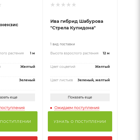
Ива гибрид Шабурова
инензис
"Стрела Купидона"
и
1 вид поставки
лого растения
1 м
Высота взрослого растения
12 м
й
Желтый
Цвет соцветий
Желтый
Зеленый
Цвет листьев
Зеленый, желтый
азать еще
Показать еще
поступления
Ожидаем поступления
 ПОСТУПЛЕНИИ
УЗНАТЬ О ПОСТУПЛЕНИИ