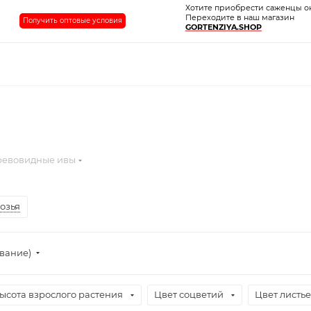
Хотите приобрести саженцы о
Переходите в наш магазин
Получить оптовые условия
GORTENZIYA.SHOP
ревовидные ивы
озья
ывание)
ысота взрослого растения
Цвет соцветий
Цвет листь