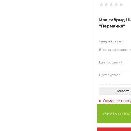
Ива гибрид Ш
"Пермячка"
1 вид поставки
Высота взрослого 
Цвет соцветий
Цвет листьев
Показать
Ожидаем пост
УЗНАТЬ О ПО