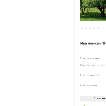
Ива ломкая "Б
1 вид поставки
Высота взрослого 
Цвет соцветий
Цвет листьев
Показать