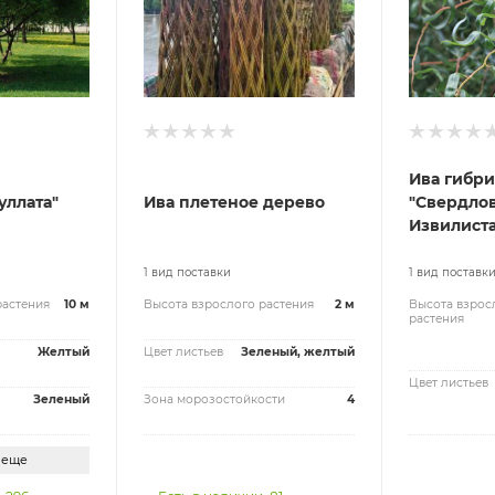
Ива гибр
уллата"
Ива плетеное дерево
"Свердло
Извилистая
1 вид поставки
1 вид поставк
растения
10 м
Высота взрослого растения
2 м
Высота взрос
растения
Желтый
Цвет листьев
Зеленый, желтый
Цвет листьев
Зеленый
Зона морозостойкости
4
 еще