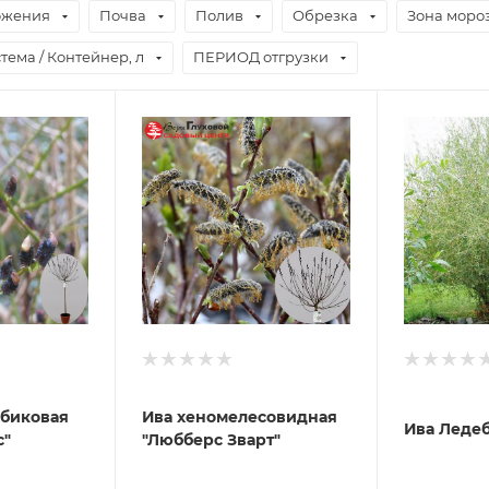
ожения
Почва
Полив
Обрезка
Зона моро
тема / Контейнер, л
ПЕРИОД отгрузки
лбиковая
Ива хеномелесовидная
Ива Леде
с"
"Любберс Зварт"