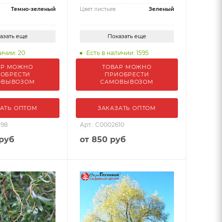
Темно-зеленый
Цвет листьев
Зеленый
азать еще
Показать еще
ичии: 20
Есть в наличии: 1595
АР МОЖНО
ТОВАР МОЖНО
ОБРЕСТИ
ПРИОБРЕСТИ
ОВЫВОЗОМ
САМОВЫВОЗОМ
АТЬ ОПТОМ
ЗАКАЗАТЬ ОПТОМ
098
Арт.: С0002610
 руб
от
850 руб