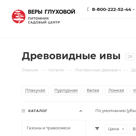
8-800-222-52-44
Древовидные ивы
29
—
—
—
Главная
Каталог
Лиственные деревья
Д
Плакучая
Пурпурная
Белая
Ломкая
К
По умолчанию (уб
КАТАЛОГ
Газоны и травосмеси
Цена
В