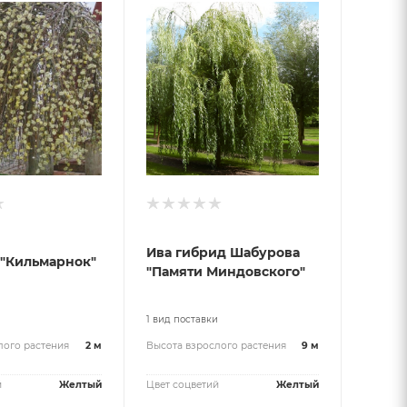
Ива гибрид Шабурова
 "Кильмарнок"
"Памяти Миндовского"
и
1 вид поставки
лого растения
2 м
Высота взрослого растения
9 м
й
Желтый
Цвет соцветий
Желтый