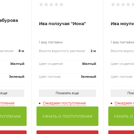
абурова
Ива ползучая "Иона"
Ива моуп
1 вид поставки
1 вид поставк
растения
8 м
Высота взрослого растения
2 м
Высота взрос
Желтый
Цвет соцветий
Желтый
Цвет соцвети
Зеленый
Цвет листьев
Зеленый
Цвет листьев
 еще
Показать еще
Пок
упления
Ожидаем поступления
Ожидаем 
СТУПЛЕНИИ
УЗНАТЬ О ПОСТУПЛЕНИИ
УЗНАТЬ О