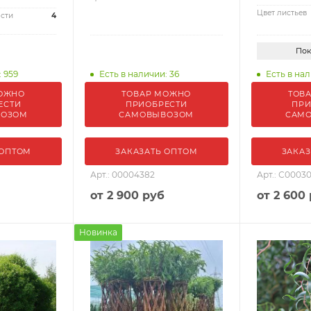
Цвет листьев
сти
4
Пок
: 959
Есть в наличии: 36
Есть в нал
ОЖНО
ТОВАР МОЖНО
ТОВ
ЕСТИ
ПРИОБРЕСТИ
ПРИ
ВОЗОМ
САМОВЫВОЗОМ
САМ
 ОПТОМ
ЗАКАЗАТЬ ОПТОМ
ЗАКАЗ
Арт.: 00004382
Арт.: С0003
от
2 900 руб
от
2 600
Новинка