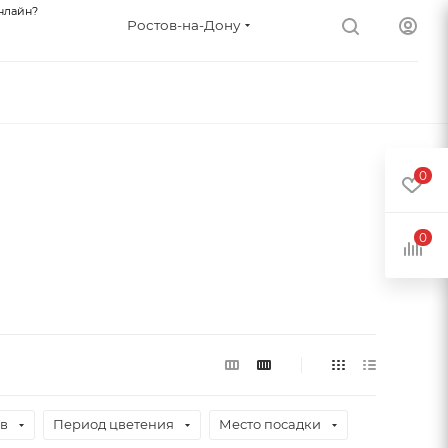
нлайн?
Ростов-на-Дону
0
0
ев
Период цветения
Место посадки