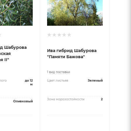
ид Шабурова
Ива гибрид Шабурова
вская
"Памяти Бажова"
 II"
и
1 вид поставки
лого
до 12
Цвет листьев
Зеленый
м
Зона морозостойкости
2
Оливковый