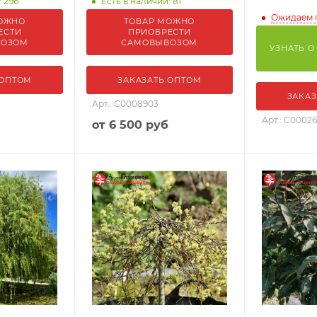
: 296
Есть в наличии: 81
Ожидаем 
ОЖНО
ТОВАР МОЖНО
ЕСТИ
ПРИОБРЕСТИ
ВОЗОМ
САМОВЫВОЗОМ
УЗНАТЬ О
 ОПТОМ
ЗАКАЗАТЬ ОПТОМ
ЗАКАЗ
Арт.: С0008903
Арт.: С00026
от
6 500 руб