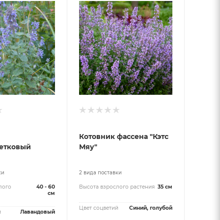
Котовник фассена "Кэтс
етковый
Мяу"
ки
2 вида поставки
лого
40 - 60
Высота взрослого растения
35 см
см
Цвет соцветий
Синий, голубой
й
Лавандовый