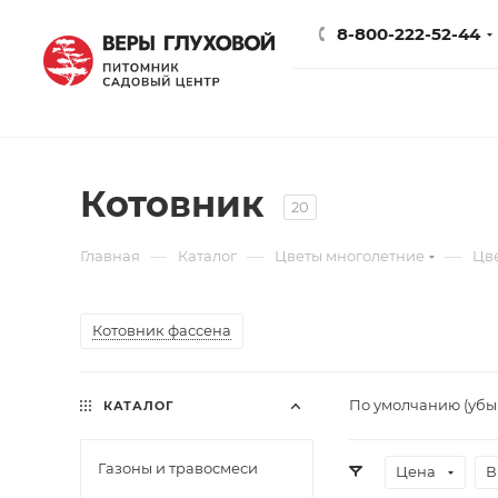
8-800-222-52-44
Котовник
20
—
—
—
Главная
Каталог
Цветы многолетние
Цв
Котовник фассена
По умолчанию (уб
КАТАЛОГ
Газоны и травосмеси
Цена
В