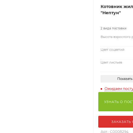
Котовник жи
"Нептун"
2 вида поставки
Высота взрослого 
Цвет соцветий
Цвет листьев
Показать
Ожидаем пост
УЗНАТЬ О ПО
ЗАКАЗАТЬ
Арт.: С0008294