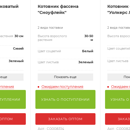
лковатый
Котовник фассена
Котовник
"Сноуфлейк"
"Уолкерс 
2 вида поставки
2 вида постав
растения
30 см
Высота взрослого
30-50
Высота взрос
растения
м
Синий
Цвет соцвети
Цвет соцветий
Белый
Зеленый
Цвет листьев
Цвет листьев
Зеленый
 еще
Показать еще
Пок
упления
Ожидаем поступления
Ожидаем 
СТУПЛЕНИИ
УЗНАТЬ О ПОСТУПЛЕНИИ
УЗНАТЬ О
 ОПТОМ
ЗАКАЗАТЬ ОПТОМ
ЗАКАЗ
Арт.: С0008314
Арт.: С0008