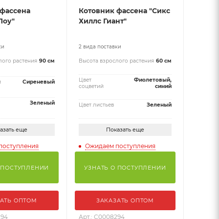
 фассена
Котовник фассена "Сикс
Лоу"
Хиллс Гиант"
ки
2 вида поставки
лого растения
90 см
Высота взрослого растения
60 см
Цвет
Фиолетовый,
й
Сиреневый
соцветий
синий
Зеленый
Цвет листьев
Зеленый
азать еще
Показать еще
поступления
Ожидаем поступления
 ПОСТУПЛЕНИИ
УЗНАТЬ О ПОСТУПЛЕНИИ
АТЬ ОПТОМ
ЗАКАЗАТЬ ОПТОМ
294
Арт.: С0008294