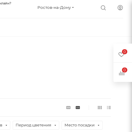
нлайн?
Ростов-на-Дону
0
0
ев
Период цветения
Место посадки