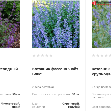
тевидный
Котовник фассена "Лайт
Котовник
Блю"
крупноцв
2 вида поставки
2 вида постав
растения
50 см
Высота взрослого растения
30 см
Высота взрос
растения
Фиолетовый,
Цвет
Сиреневый,
синий
соцветий
голубой
Цвет соцвети