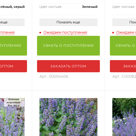
елёный, серый
Цвет листьев
Зеленый
Цвет листьев
 еще
Показать еще
Пок
упления
Ожидаем поступления
Ожидаем 
СТУПЛЕНИИ
УЗНАТЬ О ПОСТУПЛЕНИИ
УЗНАТЬ О
 ОПТОМ
ЗАКАЗАТЬ ОПТОМ
ЗАКАЗ
Арт.: 00004406
Арт.: С0008