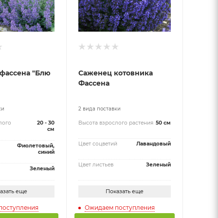
фассена "Блю
Саженец котовника
Фассена
ки
2 вида поставки
лого
20 - 30
Высота взрослого растения
50 см
см
Цвет соцветий
Лавандовый
Фиолетовый,
синий
Цвет листьев
Зеленый
Зеленый
азать еще
Показать еще
поступления
Ожидаем поступления