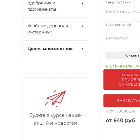
Удобрения и
1 вид поставки
ядохимикаты
Высота взрослого 
Цвет соцветий
Хвойные деревья и
кустарники
Цвет листьев
Цветы многолетние
Показать
Есть в наличии:
ТОВАР М
ПРИОБР
САМОВЫ
ЗАКАЗАТЬ
Арт.: С0008294
Будьте в курсе наших
от
640 руб
акций и новостей