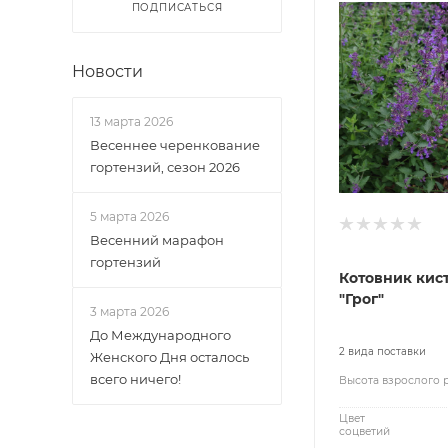
ПОДПИСАТЬСЯ
Новости
13 марта 2026
Весеннее черенкование
гортензий, сезон 2026
5 марта 2026
Весенний марафон
гортензий
Котовник кис
"Грог"
3 марта 2026
До Международного
2 вида поставки
Женского Дня осталось
всего ничего!
Высота взрослого 
Цвет
соцветий