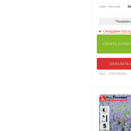
Цвет листьев
З
Показать
Ожидаем пост
УЗНАТЬ О ПО
ЗАКАЗАТЬ
Арт.: С0008294