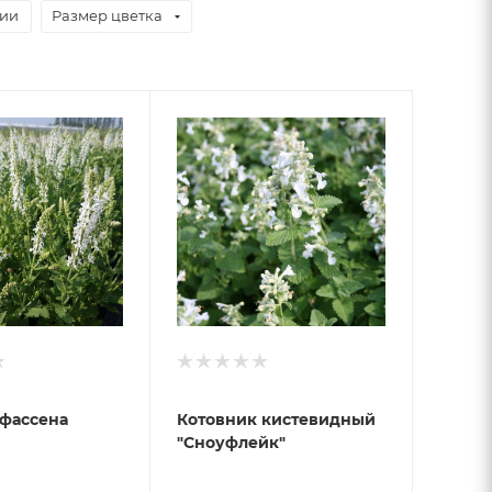
чии
Размер цветка
 фассена
Котовник кистевидный
"Сноуфлейк"