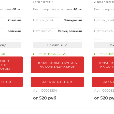
1 вид поставки
2 вида постав
растения
60 см
Высота взрослого растения
40 см
Высота взрос
Розовый
Цвет соцветий
Лавандовый
Цвет соцвети
Зеленый
Цвет листьев
Серый, зеленый
Цвет листьев
 еще
Показать еще
Пок
 36
Есть в наличии: 35
Есть в нал
ОЖНО
ТОВАР МОЖНО КУПИТЬ
ТОВАР М
ЕСТИ
НА GORTENZIYA.SHOP
НА GOR
ВОЗОМ
 ОПТОМ
ЗАКАЗАТЬ ОПТОМ
ЗАКАЗ
Арт.: С0008294
Арт.: С0008
от
520 руб
от
520 р