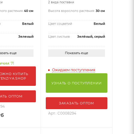
ки
2 вида поставки
лого растения
40 см
Высота взрослого растения
30 см
й
Белый
Цвет соцветий
Белый
Зеленый
Цвет листьев
Зелёный, серый
азать еще
Показать еще
ичии: 71
Ожидаем поступления
ОЖНО КУПИТЬ
TENZIYA.SHOP
УЗНАТЬ О ПОСТУПЛЕНИИ
АТЬ ОПТОМ
ЗАКАЗАТЬ ОПТОМ
294
Арт.: С0008294
уб