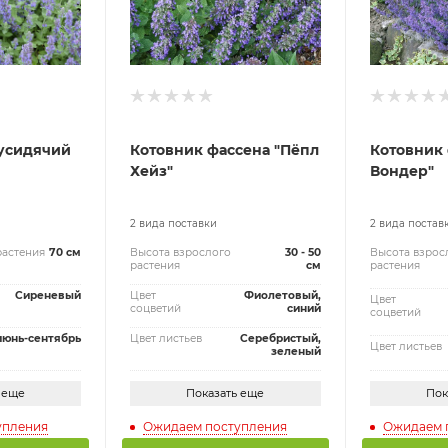
усидячий
Котовник фассена "Пёпл
Котовник 
Хейз"
Вондер"
2 вида поставки
2 вида постав
растения
70 см
Высота взрослого
30 - 50
Высота взрос
растения
см
растения
Сиреневый
Цвет
Фиолетовый,
Цвет
соцветий
синий
соцветий
июнь-сентябрь
Цвет листьев
Серебристый,
Цвет листьев
зеленый
 еще
Показать еще
Пок
упления
Ожидаем поступления
Ожидаем 