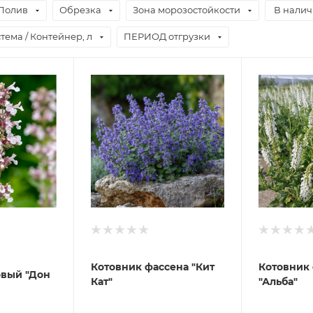
Полив
Обрезка
Зона морозостойкости
В нали
тема / Контейнер, л
ПЕРИОД отгрузки
Котовник фассена "Кит
Котовник
вый "Дон
Кат"
"Альба"