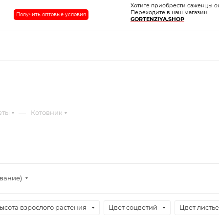
Хотите приобрести саженцы о
Переходите в наш магазин
Получить оптовые условия
GORTENZIYA.SHOP
—
еты
Котовник
ывание)
ысота взрослого растения
Цвет соцветий
Цвет листь