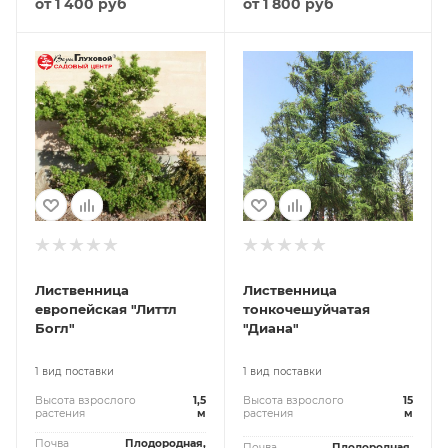
от
1 400 руб
от
1 800 руб
Лиственница
Лиственница
европейская "Литтл
тонкочешуйчатая
Богл"
"Диана"
1 вид поставки
1 вид поставки
Высота взрослого
1,5
Высота взрослого
15
растения
м
растения
м
Почва
Плодородная,
Почва
Плодородная,