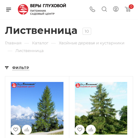
0
Лиственница
10
—
—
Главная
Каталог
Хвойные деревья и кустарники
—
Лиственница
ФИЛЬТР