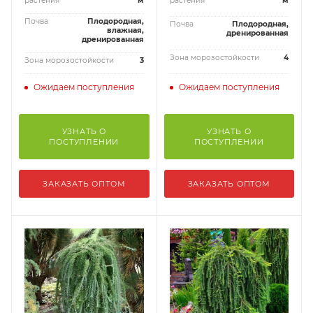
растения
м
растения
м
Почва
Плодородная,
Почва
Плодородная,
влажная,
дренированная
дренированная
Зона морозостойкости
4
Зона морозостойкости
3
Ожидаем поступления
Ожидаем поступления
УЗНАТЬ О
УЗНАТЬ О
ПОСТУПЛЕНИИ
ПОСТУПЛЕНИИ
ЗАКАЗАТЬ ОПТОМ
ЗАКАЗАТЬ ОПТОМ