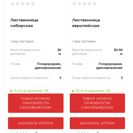
Лиственница
Лиственница
сибирская
европейская
1 вид поставки
1 вид поставки
Высота взрослого
30
Высота взрослого
30-50
растения
м
растения
м
Почва
Плодородная,
Почва
Плодородная,
дренированная
дренированная
Зона морозостойкости
3
Зона морозостойкости
3
Есть в наличии: 59
Есть в наличии: 45
ТОВАР МОЖНО
ТОВАР МОЖНО
ПРИОБРЕСТИ
ПРИОБРЕСТИ
САМОВЫВОЗОМ
САМОВЫВОЗОМ
ЗАКАЗАТЬ ОПТОМ
ЗАКАЗАТЬ ОПТОМ