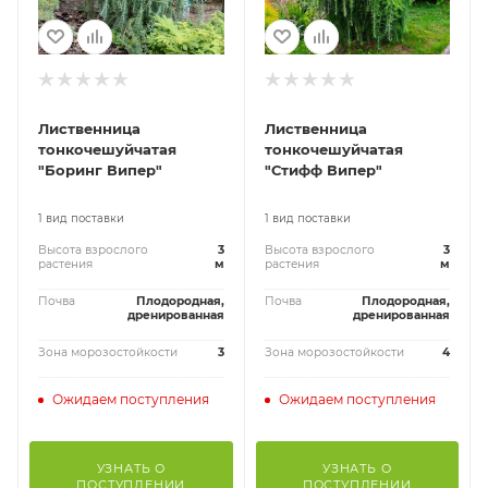
Лиственница
Лиственница
тонкочешуйчатая
тонкочешуйчатая
"Боринг Випер"
"Стифф Випер"
1 вид поставки
1 вид поставки
Высота взрослого
3
Высота взрослого
3
растения
м
растения
м
Почва
Плодородная,
Почва
Плодородная,
дренированная
дренированная
Зона морозостойкости
3
Зона морозостойкости
4
Ожидаем поступления
Ожидаем поступления
УЗНАТЬ О
УЗНАТЬ О
ПОСТУПЛЕНИИ
ПОСТУПЛЕНИИ