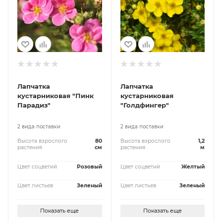
Лапчатка
Лапчатка
кустарниковая "Пинк
кустарниковая
Парадиз"
"Голдфингер"
2 вида поставки
2 вида поставки
Высота взрослого
80
Высота взрослого
1,2
растения
см
растения
м
Цвет соцветий
Розовый
Цвет соцветий
Желтый
Цвет листьев
Зеленый
Цвет листьев
Зеленый
Показать еще
Показать еще