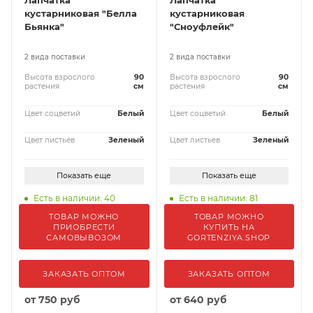
кустарниковая "Белла
кустарниковая
Бьянка"
"Сноуфлейк"
2 вида поставки
2 вида поставки
Высота взрослого
90
Высота взрослого
90
растения
см
растения
см
Цвет соцветий
Белый
Цвет соцветий
Белый
Цвет листьев
Зеленый
Цвет листьев
Зеленый
Показать еще
Показать еще
Есть в наличии: 40
Есть в наличии: 81
ТОВАР МОЖНО
ТОВАР МОЖНО
ПРИОБРЕСТИ
КУПИТЬ НА
САМОВЫВОЗОМ
GORTENZIYA.SHOP
ЗАКАЗАТЬ ОПТОМ
ЗАКАЗАТЬ ОПТОМ
от
750 руб
от
640 руб