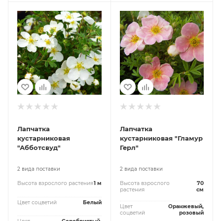
Лапчатка
Лапчатка
кустарниковая
кустарниковая "Гламур
"Абботсвуд"
Герл"
2 вида поставки
2 вида поставки
Высота взрослого растения
1 м
Высота взрослого
70
растения
см
Цвет соцветий
Белый
Цвет
Оранжевый,
соцветий
розовый