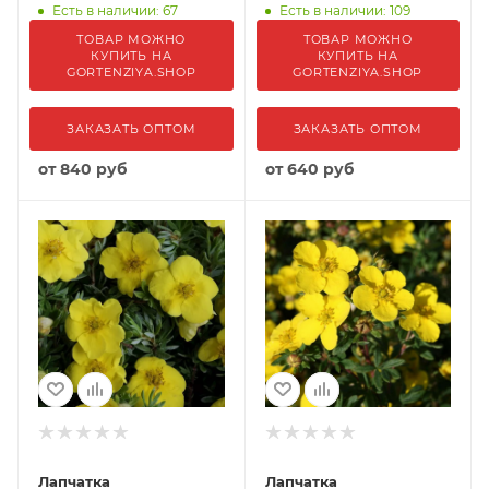
Есть в наличии: 67
Есть в наличии: 109
ТОВАР МОЖНО
ТОВАР МОЖНО
КУПИТЬ НА
КУПИТЬ НА
GORTENZIYA.SHOP
GORTENZIYA.SHOP
ЗАКАЗАТЬ ОПТОМ
ЗАКАЗАТЬ ОПТОМ
от
840 руб
от
640 руб
Лапчатка
Лапчатка