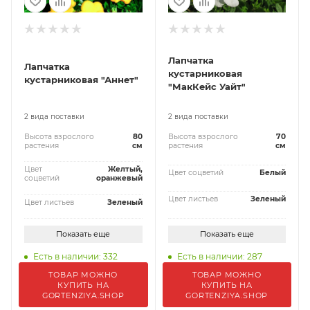
Лапчатка
Лапчатка
кустарниковая
кустарниковая "Аннет"
"МакКейс Уайт"
2 вида поставки
2 вида поставки
Высота взрослого
80
Высота взрослого
70
растения
см
растения
см
Цвет
Желтый,
Цвет соцветий
Белый
соцветий
оранжевый
Цвет листьев
Зеленый
Цвет листьев
Зеленый
Показать еще
Показать еще
Есть в наличии: 332
Есть в наличии: 287
ТОВАР МОЖНО
ТОВАР МОЖНО
КУПИТЬ НА
КУПИТЬ НА
GORTENZIYA.SHOP
GORTENZIYA.SHOP