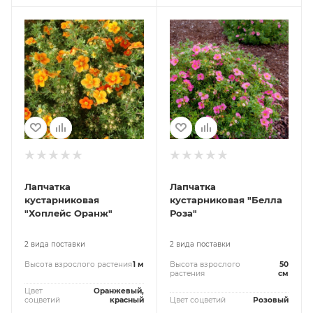
Лапчатка
Лапчатка
кустарниковая
кустарниковая "Белла
"Хоплейс Оранж"
Роза"
2 вида поставки
2 вида поставки
Высота взрослого растения
1 м
Высота взрослого
50
растения
см
Цвет
Оранжевый,
соцветий
красный
Цвет соцветий
Розовый