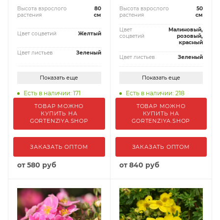
Высота взрослого
80
Высота взрослого
50
растения
см
растения
см
Цвет
Малиновый,
Цвет соцветий
Желтый
соцветий
розовый,
красный
Цвет листьев
Зеленый
Цвет листьев
Зеленый
Показать еще
Показать еще
Есть в наличии: 171
Есть в наличии: 218
ТОВАР МОЖНО
ТОВАР МОЖНО
КУПИТЬ НА
КУПИТЬ НА
GORTENZIYA.SHOP
GORTENZIYA.SHOP
ЗАКАЗАТЬ ОПТОМ
ЗАКАЗАТЬ ОПТОМ
от
580 руб
от
840 руб