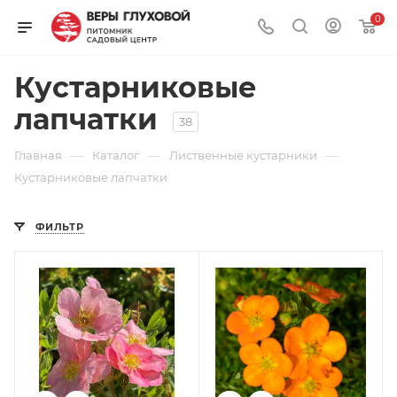
0
Кустарниковые
лапчатки
38
—
—
—
Главная
Каталог
Лиственные кустарники
Кустарниковые лапчатки
ФИЛЬТР