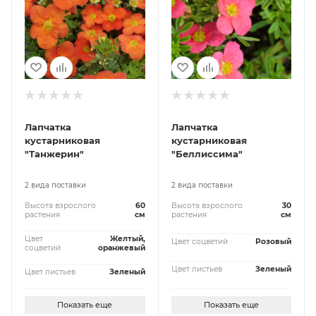
Лапчатка
Лапчатка
кустарниковая
кустарниковая
"Танжерин"
"Беллиссима"
2 вида поставки
2 вида поставки
Высота взрослого
60
Высота взрослого
30
растения
см
растения
см
Цвет
Желтый,
Цвет соцветий
Розовый
соцветий
оранжевый
Цвет листьев
Зеленый
Цвет листьев
Зеленый
Показать еще
Показать еще