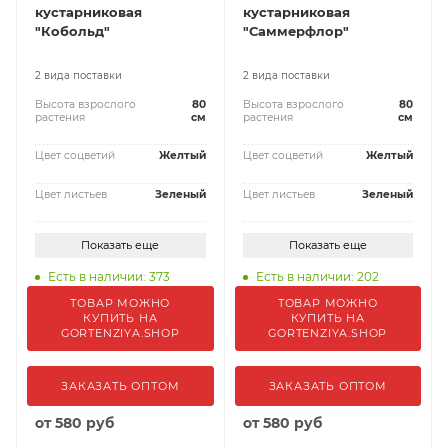
кустарниковая
кустарниковая
"Кобольд"
"Саммерфлор"
2 вида поставки
2 вида поставки
Высота взрослого
80
Высота взрослого
80
растения
см
растения
см
Цвет соцветий
Желтый
Цвет соцветий
Желтый
Цвет листьев
Зеленый
Цвет листьев
Зеленый
Показать еще
Показать еще
Есть в наличии: 373
Есть в наличии: 202
ТОВАР МОЖНО
ТОВАР МОЖНО
КУПИТЬ НА
КУПИТЬ НА
GORTENZIYA.SHOP
GORTENZIYA.SHOP
ЗАКАЗАТЬ ОПТОМ
ЗАКАЗАТЬ ОПТОМ
от
580 руб
от
580 руб