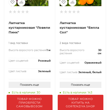
Лапчатка
Лапчатка
кустарниковая "Ловели
кустарниковая "Белла
Пинк"
Сол"
1 вид поставки
2 вида поставки
Высота взрослого растения
1 м
Высота взрослого
30
растения
см
Цвет соцветий
Розовый
Цвет соцветий
Оранжевый
Цвет листьев
Зеленый
Цвет листьев
Зеленый, белый
Показать еще
Показать еще
Есть в наличии: 30
Есть в наличии: 143
ТОВАР МОЖНО
ТОВАР МОЖНО
ПРИОБРЕСТИ
КУПИТЬ НА
САМОВЫВОЗОМ
GORTENZIYA.SHOP