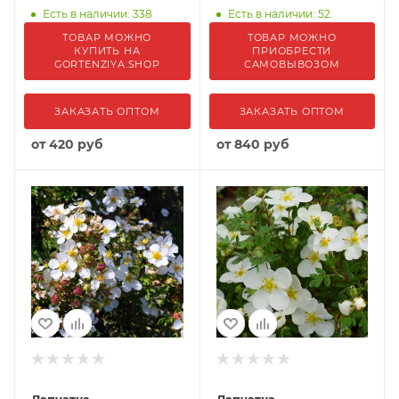
Есть в наличии: 338
Есть в наличии: 52
ТОВАР МОЖНО
ТОВАР МОЖНО
КУПИТЬ НА
ПРИОБРЕСТИ
GORTENZIYA.SHOP
САМОВЫВОЗОМ
ЗАКАЗАТЬ ОПТОМ
ЗАКАЗАТЬ ОПТОМ
от
420 руб
от
840 руб
Лапчатка
Лапчатка