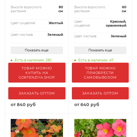
Высота взрослого
80
Высота взрослого
60
растения
см
растения
см
Цвет
Красный,
Цвет соцветий
Желтый
соцветий
оранжевый
Цвет листьев
Зеленый
Цвет листьев
Зеленый
Показать еще
Показать еще
Есть в наличии: 281
Есть в наличии: 47
ТОВАР МОЖНО
ТОВАР МОЖНО
КУПИТЬ НА
ПРИОБРЕСТИ
GORTENZIYA.SHOP
САМОВЫВОЗОМ
ЗАКАЗАТЬ ОПТОМ
ЗАКАЗАТЬ ОПТОМ
от
840 руб
от
640 руб