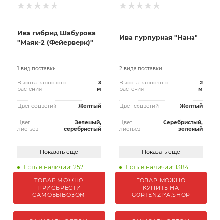
Ива гибрид Шабурова
Ива пурпурная "Нана"
"Маяк-2 (Фейерверк)"
1 вид поставки
2 вида поставки
Высота взрослого
3
Высота взрослого
2
растения
м
растения
м
Цвет соцветий
Желтый
Цвет соцветий
Желтый
Цвет
Зеленый,
Цвет
Серебристый,
листьев
серебристый
листьев
зеленый
Показать еще
Показать еще
Есть в наличии: 252
Есть в наличии: 1384
ТОВАР МОЖНО
ТОВАР МОЖНО
ПРИОБРЕСТИ
КУПИТЬ НА
САМОВЫВОЗОМ
GORTENZIYA.SHOP