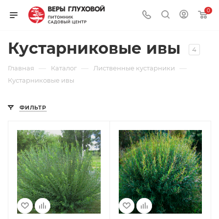
0
Кустарниковые ивы
4
—
—
—
Главная
Каталог
Лиственные кустарники
Кустарниковые ивы
ФИЛЬТР