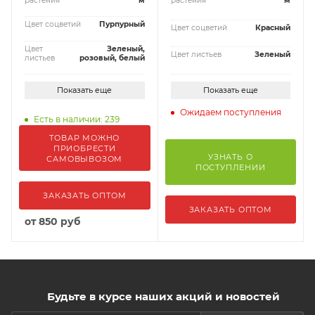
растения
м
растения
м
Цвет соцветий
Пурпурный
Цвет соцветий
Красный
Цвет
Зеленый,
Цвет листьев
Зеленый
листьев
розовый, белый
Показать еще
Показать еще
Ожидаем поступления
Есть в наличии: 239
ТОВАР МОЖНО
ПРИОБРЕСТИ
УЗНАТЬ О
САМОВЫВОЗОМ
ПОСТУПЛЕНИИ
ЗАКАЗАТЬ ОПТОМ
ЗАКАЗАТЬ ОПТОМ
от
850 руб
Будьте в курсе наших акций и новостей