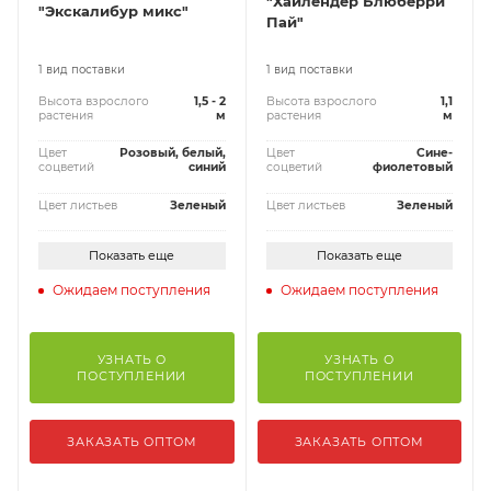
"Хайлендер Блюберри
"Экскалибур микс"
Пай"
1 вид поставки
1 вид поставки
Высота взрослого
1,5 - 2
Высота взрослого
1,1
растения
м
растения
м
Цвет
Розовый, белый,
Цвет
Сине-
соцветий
синий
соцветий
фиолетовый
Цвет листьев
Зеленый
Цвет листьев
Зеленый
Показать еще
Показать еще
Ожидаем поступления
Ожидаем поступления
УЗНАТЬ О
УЗНАТЬ О
ПОСТУПЛЕНИИ
ПОСТУПЛЕНИИ
ЗАКАЗАТЬ ОПТОМ
ЗАКАЗАТЬ ОПТОМ