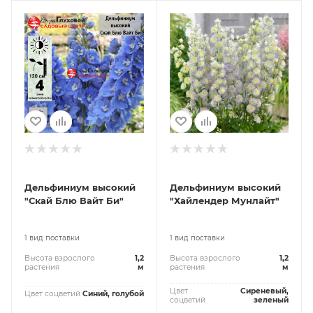
Дельфиниум высокий
Дельфиниум высокий
"Скай Блю Вайт Би"
"Хайлендер Мунлайт"
1 вид поставки
1 вид поставки
Высота взрослого
1,2
Высота взрослого
1,2
растения
м
растения
м
Цвет
Сиреневый,
Цвет соцветий
Синий, голубой
соцветий
зеленый