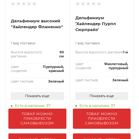
Дельфиниум
Дельфиниум высокий
‘Хайлендер Пурпл
"Хайлендер Фламенко"
Сюрпрайз‘
1 вид поставки
1 вид поставки
Высота взрослого
90
Высота взрослого растения
1 м
растения
см
Цвет
Фиолетовый,
Цвет
Пурпурный,
соцветий
пурпурный
соцветий
красный
Цвет листьев
Зеленый
Цвет листьев
Зеленый
Показать еще
Показать еще
Есть в наличии: 37
Есть в наличии: 37
ТОВАР МОЖНО
ТОВАР МОЖНО
ПРИОБРЕСТИ
ПРИОБРЕСТИ
САМОВЫВОЗОМ
САМОВЫВОЗОМ