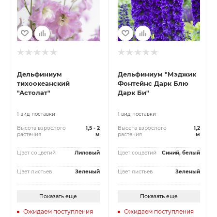
Дельфиниум
Дельфиниум "Мэджик
тихоокеанский
Фонтейнс Дарк Блю
"Астолат"
Дарк Би"
1 вид поставки
1 вид поставки
Высота взрослого
1,5 - 2
Высота взрослого
1,2
растения
м
растения
м
Цвет соцветий
Лиловый
Цвет соцветий
Синий, белый
Цвет листьев
Зеленый
Цвет листьев
Зеленый
Показать еще
Показать еще
Ожидаем поступления
Ожидаем поступления