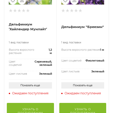
Дельфиниум
Дельфиниум "Бреезин"
‘Хайлендер Мунлайт‘
1 вид поставки
1 вид поставки
Высота взрослого
1,2
Высота взрослого растения
1 м
растения
м
Цвет соцветий
Фиолетовый
Цвет
Сиреневый,
соцветий
зеленый
Цвет листьев
Зеленый
Цвет листьев
Зеленый
Показать еще
Показать еще
Ожидаем поступления
Ожидаем поступления
УЗНАТЬ О
УЗНАТЬ О