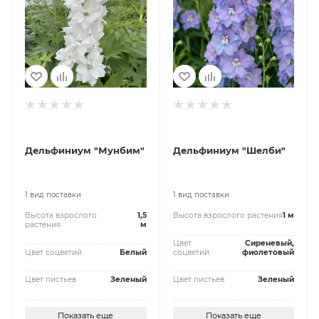
Дельфиниум "Мунбим"
Дельфиниум "Шелби"
1 вид поставки
1 вид поставки
Высота взрослого
1,5
Высота взрослого растения
1 м
растения
м
Цвет
Сиреневый,
Цвет соцветий
Белый
соцветий
фиолетовый
Цвет листьев
Зеленый
Цвет листьев
Зеленый
Показать еще
Показать еще