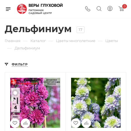
0
Дельфиниум
17
—
—
—
Главная
Каталог
Цветы многолетние
Цветы
—
Дельфиниум
ФИЛЬТР