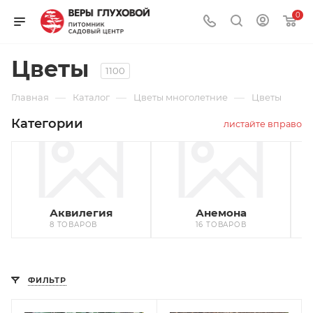
0
Цветы
1100
—
—
—
Главная
Каталог
Цветы многолетние
Цветы
Категории
листайте вправо
Аквилегия
Анемона
8 ТОВАРОВ
16 ТОВАРОВ
ФИЛЬТР