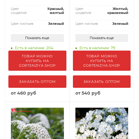
Цвет
Красный,
Цвет
Желтый,
соцветий
желтый
соцветий
оранжевый
Цвет листьев
Зеленый
Цвет листьев
Зеленый
Показать еще
Показать еще
Есть в наличии: 204
Есть в наличии: 79
ТОВАР МОЖНО
ТОВАР МОЖНО
КУПИТЬ НА
КУПИТЬ НА
GORTENZIYA.SHOP
GORTENZIYA.SHOP
ЗАКАЗАТЬ ОПТОМ
ЗАКАЗАТЬ ОПТОМ
от
460 руб
от
540 руб