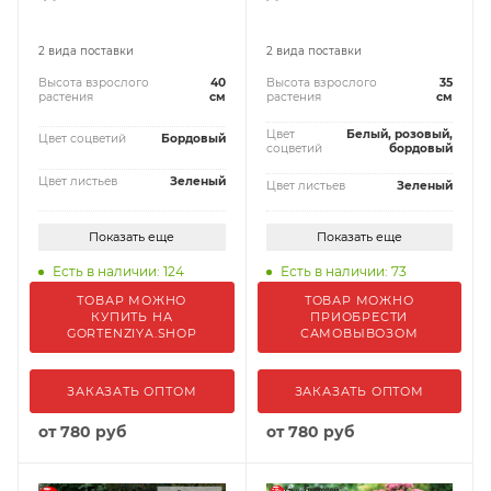
2 вида поставки
2 вида поставки
Высота взрослого
40
Высота взрослого
35
растения
см
растения
см
Цвет
Белый, розовый,
Цвет соцветий
Бордовый
соцветий
бордовый
Цвет листьев
Зеленый
Цвет листьев
Зеленый
Показать еще
Показать еще
Есть в наличии: 124
Есть в наличии: 73
ТОВАР МОЖНО
ТОВАР МОЖНО
КУПИТЬ НА
ПРИОБРЕСТИ
GORTENZIYA.SHOP
САМОВЫВОЗОМ
ЗАКАЗАТЬ ОПТОМ
ЗАКАЗАТЬ ОПТОМ
от
780 руб
от
780 руб