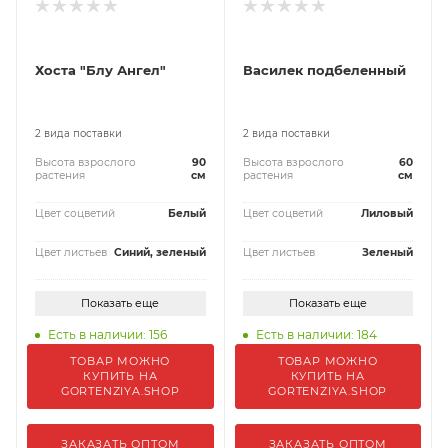
Хоста "Блу Ангел"
Василек подбеленный
2 вида поставки
2 вида поставки
Высота взрослого
90
Высота взрослого
60
растения
см
растения
см
Цвет соцветий
Белый
Цвет соцветий
Лиловый
Цвет листьев
Синий, зеленый
Цвет листьев
Зеленый
Показать еще
Показать еще
Есть в наличии: 156
Есть в наличии: 184
ТОВАР МОЖНО
ТОВАР МОЖНО
КУПИТЬ НА
КУПИТЬ НА
GORTENZIYA.SHOP
GORTENZIYA.SHOP
ЗАКАЗАТЬ ОПТОМ
ЗАКАЗАТЬ ОПТОМ