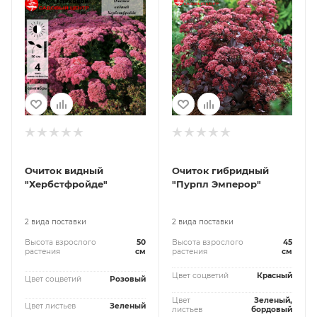
Очиток видный
Очиток гибридный
"Хербстфройде"
"Пурпл Эмперор"
2 вида поставки
2 вида поставки
Высота взрослого
50
Высота взрослого
45
растения
см
растения
см
Цвет соцветий
Красный
Цвет соцветий
Розовый
Цвет
Зеленый,
Цвет листьев
Зеленый
листьев
бордовый