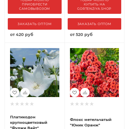
ТОВАР МОЖНО
ТОВАР МОЖНО
ПРИОБРЕСТИ
КУПИТЬ НА
САМОВЫВОЗОМ
GORTENZIYA.SHOP
ЗАКАЗАТЬ ОПТОМ
ЗАКАЗАТЬ ОПТОМ
от
420 руб
от
520 руб
Платикодон
Флокс метельчатый
крупноцветковый
"Юник Оранж"
"Фуджи Вайт"