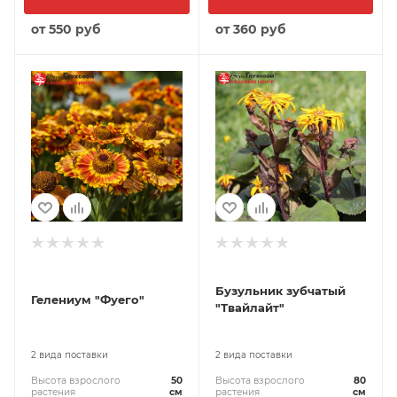
от
550 руб
от
360 руб
Бузульник зубчатый
Гелениум "Фуего"
"Твайлайт"
2 вида поставки
2 вида поставки
Высота взрослого
50
Высота взрослого
80
растения
см
растения
см