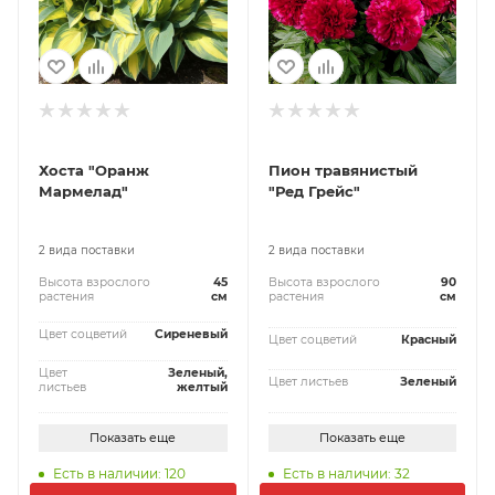
Хоста "Оранж
Пион травянистый
Мармелад"
"Ред Грейс"
2 вида поставки
2 вида поставки
Высота взрослого
45
Высота взрослого
90
растения
см
растения
см
Цвет соцветий
Сиреневый
Цвет соцветий
Красный
Цвет
Зеленый,
Цвет листьев
Зеленый
листьев
желтый
Показать еще
Показать еще
Есть в наличии: 120
Есть в наличии: 32