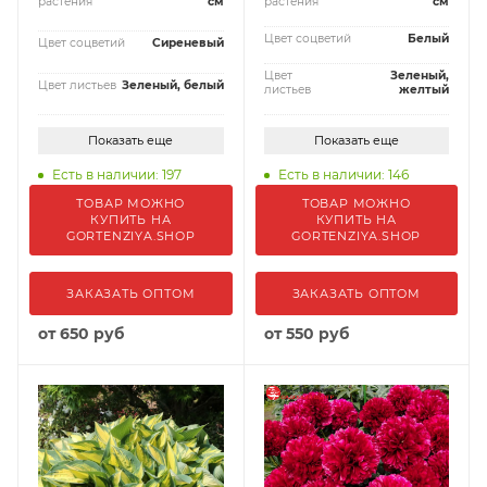
растения
см
растения
см
Цвет соцветий
Белый
Цвет соцветий
Сиреневый
Цвет
Зеленый,
Цвет листьев
Зеленый, белый
листьев
желтый
Показать еще
Показать еще
Есть в наличии: 197
Есть в наличии: 146
ТОВАР МОЖНО
ТОВАР МОЖНО
КУПИТЬ НА
КУПИТЬ НА
GORTENZIYA.SHOP
GORTENZIYA.SHOP
ЗАКАЗАТЬ ОПТОМ
ЗАКАЗАТЬ ОПТОМ
от
650 руб
от
550 руб