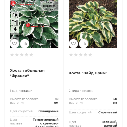
Хоста гибридная
Хоста "Вайд Брим"
"Франси"
1 вид поставки
2 вида поставки
Высота взрослого
50
Высота взрослого
50
растения
см
растения
см
Цвет соцветий
Лавандовый
Цвет соцветий
Сиреневый
Цвет
Темно-зеленый
Цвет
Зеленый,
листьев
с кремово-
листьев
желтый