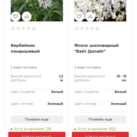
Вербейник
Флокс шиловидный
ландышевый
"Вайт Дилайт"
2 вида поставки
2 вида поставки
Высота взрослого
1,2
Высота взрослого
10 - 15
растения
м
растения
см
Цвет соцветий
Белый
Цвет соцветий
Белый
Цвет листьев
Зеленый
Цвет листьев
Зеленый
Показать еще
Показать еще
Есть в наличии: 218
Есть в наличии: 825