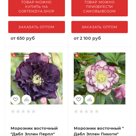
ТОВАР МОЖНО
ТОВАР МОЖНО
КУПИТЬ НА
ПРИОБРЕСТИ
GORTENZIYA.SHOP
САМОВЫВОЗОМ
ЗАКАЗАТЬ ОПТОМ
ЗАКАЗАТЬ ОПТОМ
от
650 руб
от
2 100 руб
Морозник восточный
Морозник восточный "
"Дабл Эллен Перпл"
Дабл Эллен Пикоти"