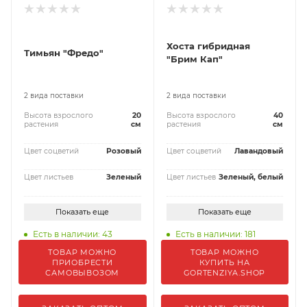
Хоста гибридная
Тимьян "Фредо"
"Брим Кап"
2 вида поставки
2 вида поставки
Высота взрослого
20
Высота взрослого
40
растения
см
растения
см
Цвет соцветий
Розовый
Цвет соцветий
Лавандовый
Цвет листьев
Зеленый
Цвет листьев
Зеленый, белый
Показать еще
Показать еще
Есть в наличии: 43
Есть в наличии: 181
ТОВАР МОЖНО
ТОВАР МОЖНО
ПРИОБРЕСТИ
КУПИТЬ НА
САМОВЫВОЗОМ
GORTENZIYA.SHOP