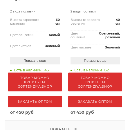
2 вида поставки
2 вида поставки
Высота взрослого
60
Высота взрослого
40
растения
см
растения
см
Цвет
Оранжевый,
Цвет соцветий
Белый
соцветий
розовый
Цвет листьев
Зеленый
Цвет листьев
Зеленый
Показать еще
Показать еще
Есть в наличии: 146
Есть в наличии: 162
ТОВАР МОЖНО
ТОВАР МОЖНО
КУПИТЬ НА
КУПИТЬ НА
GORTENZIYA.SHOP
GORTENZIYA.SHOP
ЗАКАЗАТЬ ОПТОМ
ЗАКАЗАТЬ ОПТОМ
от
450 руб
от
450 руб
ПОКАЗАТЬ ЕЩЕ