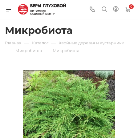
0
Микробиота
—
—
Главная
Каталог
Хвойные деревья и кустарники
—
—
Микробиота
Микробиота