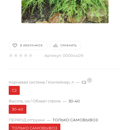
В ИЗБРАННОЕ
СРАВНИТЬ
Артикул:
00004409
?
Корневая система / Контейнер, л
—
С2
С2
Высота, см / Обхват ствола
—
30-40
30-40
ПЕРИОД отгрузки
—
ТОЛЬКО САМОВЫВОЗ
ТОЛЬКО САМОВЫВОЗ